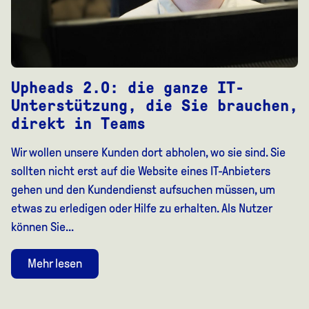
Upheads 2.0: die ganze IT-
Unterstützung, die Sie brauchen,
direkt in Teams
Wir wollen unsere Kunden dort abholen, wo sie sind. Sie
sollten nicht erst auf die Website eines IT-Anbieters
gehen und den Kundendienst aufsuchen müssen, um
etwas zu erledigen oder Hilfe zu erhalten. Als Nutzer
können Sie...
Mehr lesen