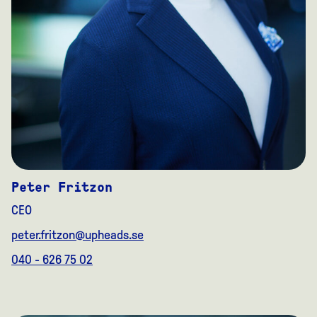
Peter Fritzon
CEO
peter.fritzon@upheads.se
040 - 626 75 02