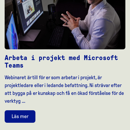
Arbeta i projekt med Microsoft
Teams
Webinaret är till för er som arbetar i projekt, är
projektledare eller i ledande befattning. Ni strävar efter
att bygga på er kunskap och få en ökad förståelse för de
verktyg ...
Läs mer