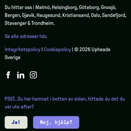
Du hittar oss i Malmö, Helsingborg, Göteborg, Gnosjö,
Bergen,
Gjøvik
, Haugesund, Kristiansand, Oslo, Sandefjord,
Stavanger & Trondheim.
Se alla adresser här
.
Integritetspolicy
|
Cookiepolicy
| © 2026 Upheads
Sverige
PSST.. Du har hamnat i botten av sidan, hittade du det du
var ute efter?
Ja!
Nej, hjälp?