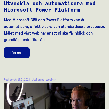
Utveckla och automatisera med
Microsoft Power Platform
Med Microsoft 365 och Power Platform kan du
automatisera, effektivisera och standardisera processer.
Målet med vårt webinar är att ni ska få inblick och
grundläggande förståel...
Läs mer
Publicerat: 21.01.2021 -
Utbildning
|
Webinar