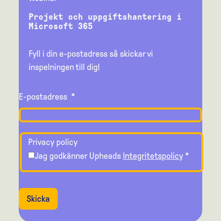
Projekt och uppgiftshantering i
Microsoft 365
Fyll i din e-postadress så skickar vi
inspelningen till dig!
E-postadress
*
Privacy policy
Jag godkänner Upheads
Integritetspolicy
*
Skicka