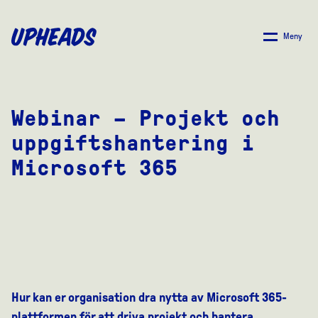
SKIP
TO
Meny
MAIN
CONTENT
Webinar – Projekt och
uppgiftshantering i
Microsoft 365
Hur kan er organisation dra nytta av Microsoft 365-
plattformen för att driva projekt och hantera