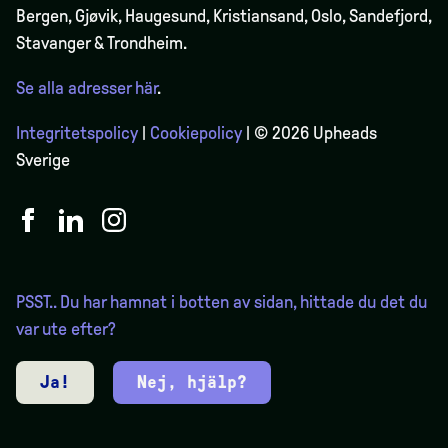
Bergen,
Gjøvik
, Haugesund, Kristiansand, Oslo, Sandefjord,
Stavanger & Trondheim.
Se alla adresser här
.
Integritetspolicy
|
Cookiepolicy
| © 2026 Upheads
Sverige
PSST.. Du har hamnat i botten av sidan, hittade du det du
var ute efter?
Ja!
Nej, hjälp?