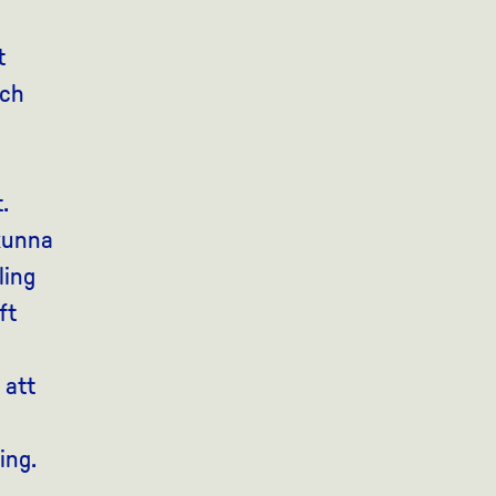
t
ch
.
 kunna
ling
ft
 att
ing.