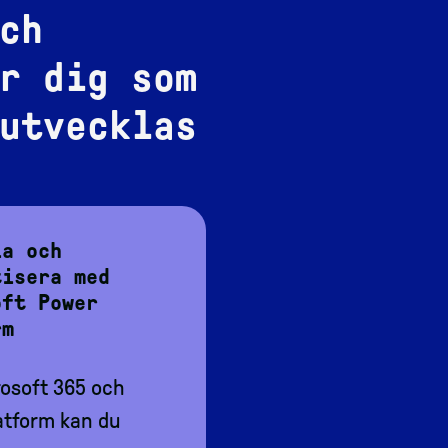
ch
r dig som
utvecklas
la och
tisera med
oft Power
rm
osoft 365 och
atform kan du