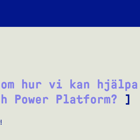
 om hur vi kan hjälpa
ch Power Platform?
]
!