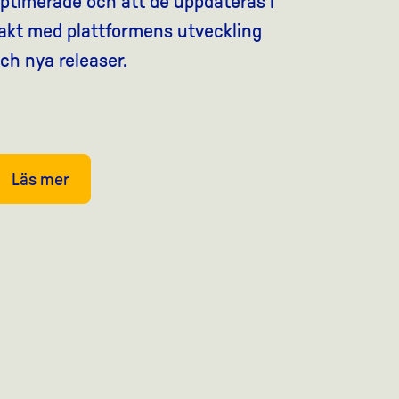
ptimerade och att de uppdateras i
akt med plattformens utveckling
ch nya releaser.
Läs mer