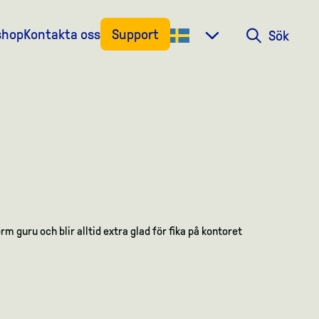
shop
Kontakta oss
Support
Sök
Sök
m guru och blir alltid extra glad för fika på kontoret