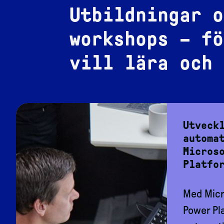
Utbildningar o
workshops – fö
vill lära och 
Utveck
automa
Micros
Platfo
Med Micr
Power Pl