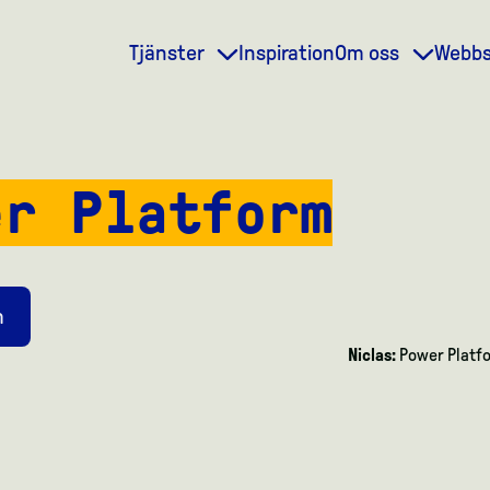
Tjänster
Inspiration
Om oss
Webb
er Platform
m
Niclas:
Power Platfor