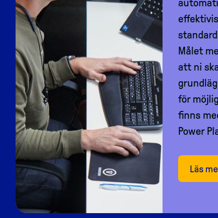
automati
effektivi
standard
Målet me
att ni sk
grundläg
för möjl
finns me
Power Pl
Läs me