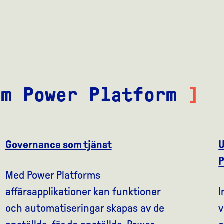
om Power Platform
]
Governance som tjänst
U
P
Med Power Platforms
affärsapplikationer kan funktioner
I
och automatiseringar skapas av de
v