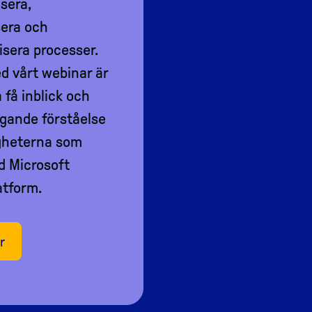
sera,
sera och
isera processer.
d vårt webinar är
a få inblick och
gande förståelse
igheterna som
d Microsoft
atform.
r