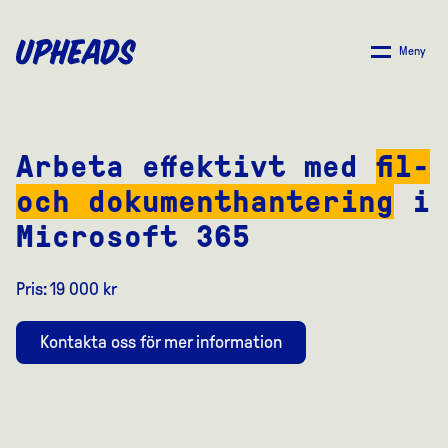
SKIP
TO
Meny
MAIN
CONTENT
Arbeta effektivt med
fil-
och dokumenthantering
i
Microsoft 365
Pris: 19 000 kr
Kontakta oss för mer information