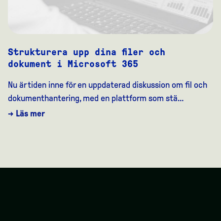
Strukturera upp dina filer och
dokument i Microsoft 365
Nu är tiden inne för en uppdaterad diskussion om fil och
dokumenthantering, med en plattform som stä…
→ Läs mer