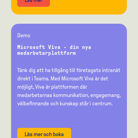
Läs mer
Demo
Microsoft Viva - din nya
medarbetarplattform
Tänk dig att ha tillgång till företagets intranät
direkt i Teams. Med Microsoft Viva är det
möjligt, Viva är plattformen där
medarbetarnas kommunikation, engagemang,
välbefinnande och kunskap står i centrum.
Läs mer och boka