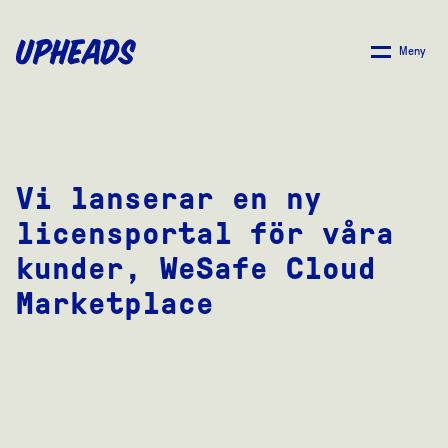
SKIP
TO
Meny
MAIN
CONTENT
Vi lanserar en ny
licensportal för våra
kunder, WeSafe Cloud
Marketplace