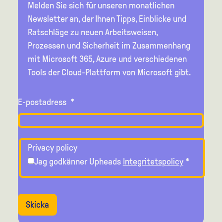
Melden Sie sich für unseren monatlichen
Newsletter an, der Ihnen Tipps, Einblicke und
Ratschläge zu neuen Arbeitsweisen,
Prozessen und Sicherheit im Zusammenhang
mit Microsoft 365, Azure und verschiedenen
Tools der Cloud-Plattform von Microsoft gibt.
E-postadress
*
Privacy policy
Jag godkänner Upheads
Integritetspolicy
*
Skicka