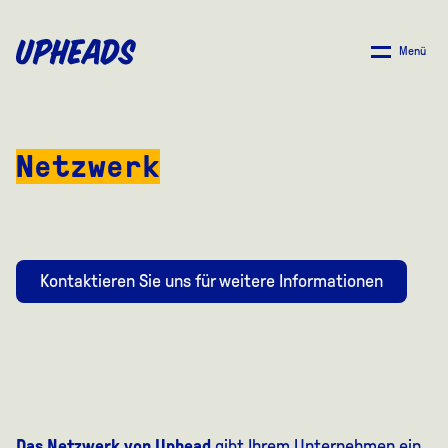
ZUM
HAUPTINHALT
Menü
SPRINGEN
Netzwerk
Kontaktieren Sie uns für weitere Informationen
Das Netzwerk von Uphead
gibt Ihrem Unternehmen ein