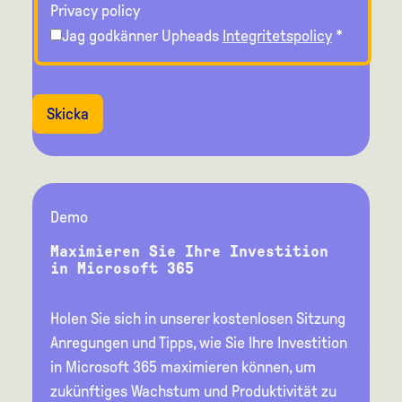
Privacy policy
Jag godkänner Upheads
Integritetspolicy
*
Skicka
Demo
Maximieren Sie Ihre Investition
in Microsoft 365
Holen Sie sich in unserer kostenlosen Sitzung
Anregungen und Tipps, wie Sie Ihre Investition
in Microsoft 365 maximieren können, um
zukünftiges Wachstum und Produktivität zu