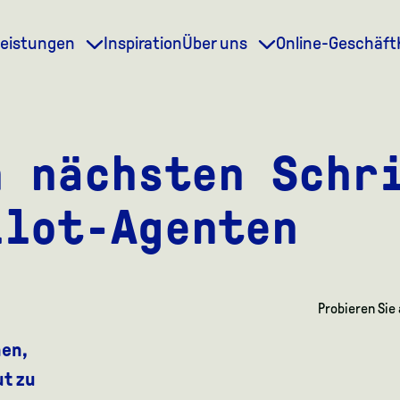
leistungen
Inspiration
Über uns
Online-Geschäft
n nächsten Schr
ilot-Agenten
Probieren Sie
en,
ut zu