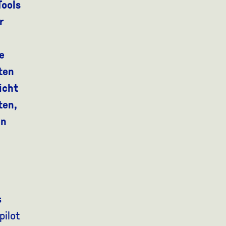
Tools
r
e
ten
icht
ten,
en
s
ilot