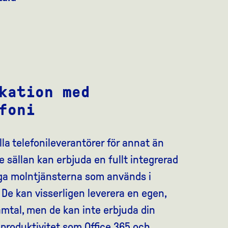
ikation med
foni
lla telefonileverantörer för annat än
e sällan kan erbjuda en fullt integrerad
ga molntjänsterna som används i
 De kan visserligen leverera en egen,
amtal, men de kan inte erbjuda din
d produktivitet som Office 365 och