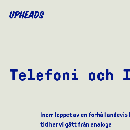
SKIP
TO
MAIN
CONTENT
Telefoni och 
Inom loppet av en förhållandevis 
tid har vi gått från analoga