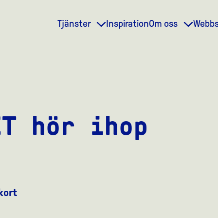
Tjänster
Inspiration
Om oss
Webb
IT hör ihop
kort