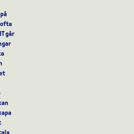
 på
 ofta
IT går
ngar
ta
h
et
e
kan
skapa
t
tala