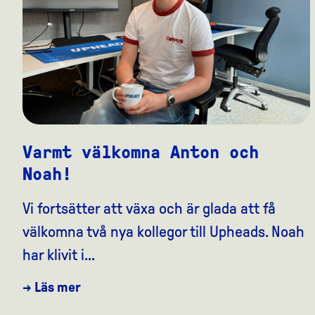
Varmt välkomna Anton och
Noah!
Vi fortsätter att växa och är glada att få
välkomna två nya kollegor till Upheads. Noah
har klivit i...
→ Läs mer