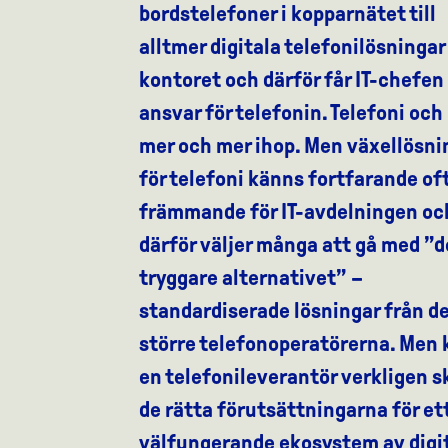
bordstelefoner i kopparnätet till
alltmer digitala telefonilösningar
kontoret och därför får IT-chefen
ansvar för telefonin. Telefoni och 
mer och mer ihop. Men växellösni
för telefoni känns fortfarande of
främmande för IT-avdelningen oc
därför väljer många att gå med ”d
tryggare alternativet” –
standardiserade lösningar från d
större telefonoperatörerna. Men 
en telefonileverantör verkligen 
de rätta förutsättningarna för et
välfungerande ekosystem av digi