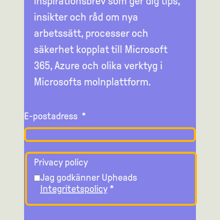
inspirationsbrev som ger dig tips,
insikter och råd om nya
arbetssätt, processer och
säkerhet kopplat till Microsoft
365, Azure och olika verktyg i
Microsofts molnplattform.
E-postadress
*
Privacy policy
Jag godkänner Upheads
Integritetspolicy
*