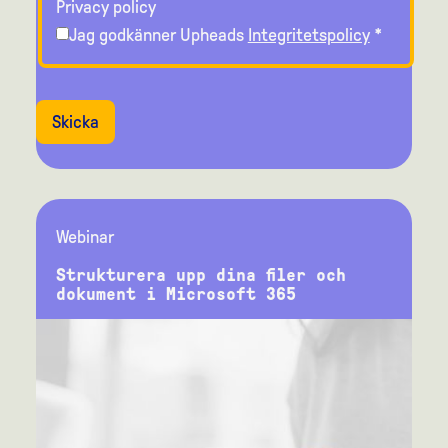
Privacy policy
Jag godkänner Upheads
Integritetspolicy
*
Skicka
Webinar
Strukturera upp dina filer och
dokument i Microsoft 365