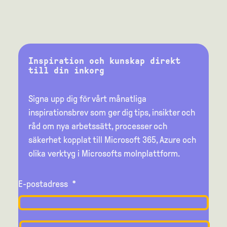
Inspiration och kunskap direkt
till din inkorg
Signa upp dig för vårt månatliga
inspirationsbrev som ger dig tips, insikter och
råd om nya arbetssätt, processer och
säkerhet kopplat till Microsoft 365, Azure och
olika verktyg i Microsofts molnplattform.
E-postadress
*