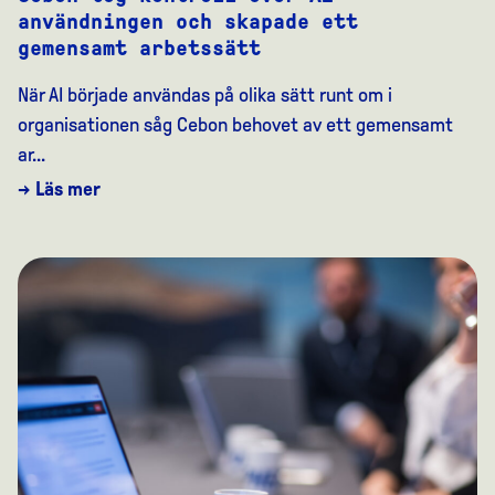
användningen och skapade ett
gemensamt arbetssätt
När AI började användas på olika sätt runt om i
organisationen såg Cebon behovet av ett gemensamt
ar...
→ Läs mer