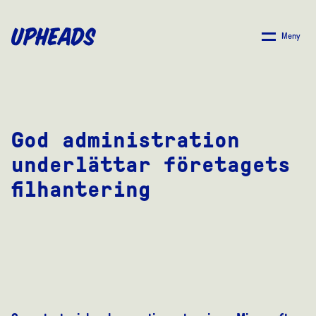
SKIP
TO
Meny
MAIN
CONTENT
God administration
underlättar företagets
filhantering