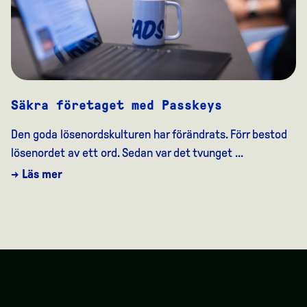
Säkra företaget med Passkeys
Den goda lösenordskulturen har förändrats. Förr bestod
lösenordet av ett ord. Sedan var det tvunget ...
→ Läs mer