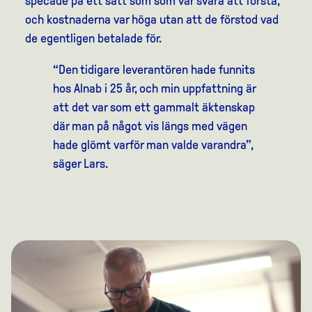
specade på ett sätt som som var svåra att förstå,
och kostnaderna var höga utan att de förstod vad
de egentligen betalade för.
“Den tidigare leverantören hade funnits
hos Alnab i 25 år, och min uppfattning är
att det var som ett gammalt äktenskap
där man på något vis längs med vägen
hade glömt varför man valde varandra”,
säger Lars.