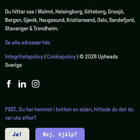
Du hittar oss i Malmö, Helsingborg, Göteborg, Gnosjö,
Bergen,
Gjøvik
, Haugesund, Kristiansand, Oslo, Sandefjord,
Stavanger & Trondheim.
Se alla adresser här
.
Integritetspolicy
|
Cookiepolicy
| © 2026 Upheads
Sverige
PSST.. Du har hamnat i botten av sidan, hittade du det du
var ute efter?
Ja!
Nej, hjälp?