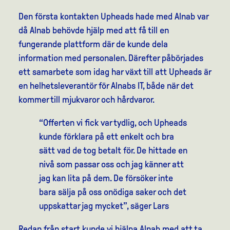
Den första kontakten Upheads hade med Alnab var
då Alnab behövde hjälp med att få till en
fungerande plattform där de kunde dela
information med personalen. Därefter påbörjades
ett samarbete som idag har växt till att Upheads är
en helhetsleverantör för Alnabs IT, både när det
kommer till mjukvaror och hårdvaror.
“Offerten vi fick var tydlig, och Upheads
kunde förklara på ett enkelt och bra
sätt vad de tog betalt för. De hittade en
nivå som passar oss och jag känner att
jag kan lita på dem. De försöker inte
bara sälja på oss onödiga saker och det
uppskattar jag mycket”, säger Lars
Redan från start kunde vi hjälpa Alnab med att ta