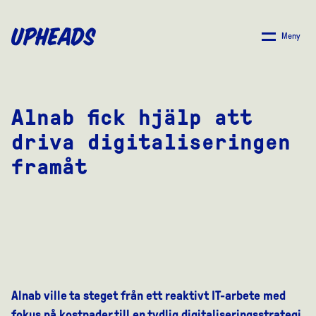
SKIP
TO
Meny
MAIN
CONTENT
Alnab fick hjälp att
driva digitaliseringen
framåt
Alnab ville ta steget från ett reaktivt IT-arbete med
fokus på kostnader till en tydlig digitaliseringsstrategi