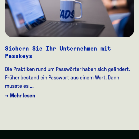
Sichern Sie Ihr Unternehmen mit
Passkeys
Die Praktiken rund um Passwörter haben sich geändert.
Früher bestand ein Passwort aus einem Wort. Dann
musste es …
→ Mehr lesen