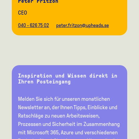
Peter Fritzon
CEO
040 - 626 75 02
peter.fritzon@upheads.se
Inspiration und Wissen direkt in
Ihren Posteingang
Melden Sie sich für unseren monatlichen
Newsletter an, der Ihnen Tipps, Einblicke und
Ratschläge zu neuen Arbeitsweisen,
Prozessen und Sicherheit im Zusammenhang
mit Microsoft 365, Azure und verschiedenen