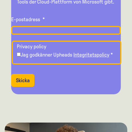
Tools der Cloud-Plattform von Microsoft gibt.
E-postadress
*
Privacy policy
Jag godkänner Upheads
Integritetspolicy
*
Skicka