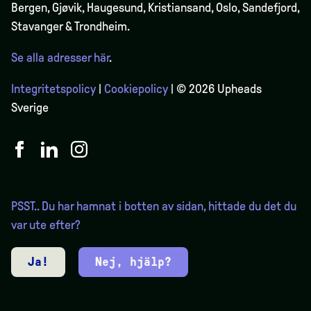
Bergen,
Gjøvik
, Haugesund, Kristiansand, Oslo, Sandefjord,
Stavanger & Trondheim.
Se alla adresser här
.
Integritetspolicy
|
Cookiepolicy
| © 2026 Upheads
Sverige
PSST.. Du har hamnat i botten av sidan, hittade du det du
var ute efter?
Ja!
Nej, hjälp?