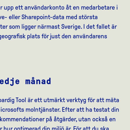
er upp ett användarkonto åt en medarbetare i
- eller Sharepoint-data med största
er som ligger närmast Sverige. I det fallet är
geografisk plats för just den användarens
edje månad
ardig Tool är ett utmärkt verktyg för att mäta
icrosofts molntjänster. Efter att ha testat din
rekommendationer på åtgärder, utan också en
 hur optimerad din miljö är. För att du ska