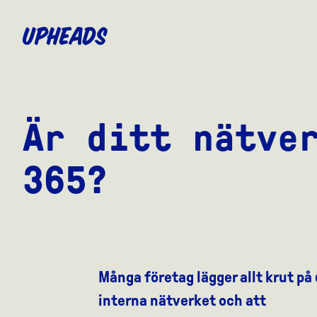
SKIP
TO
MAIN
CONTENT
Är ditt nätve
365?
Många företag lägger allt krut på
interna nätverket och att