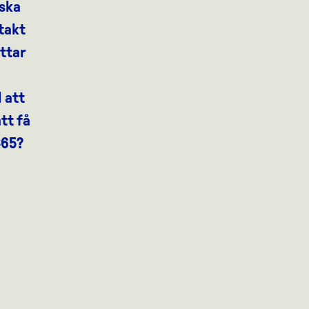
ska
 takt
yttar
 att
tt få
365?