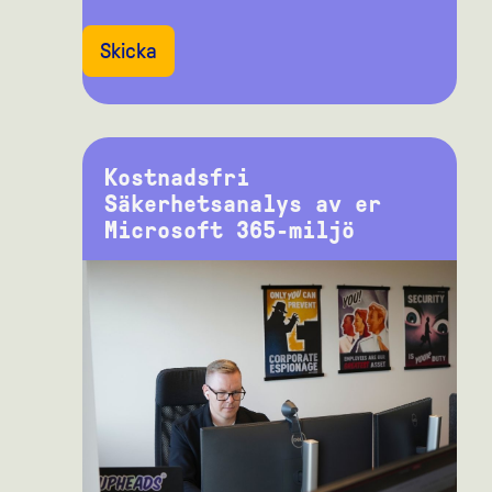
Skicka
Kostnadsfri
Säkerhetsanalys av er
Microsoft 365-miljö