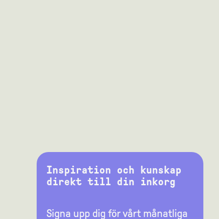
Inspiration och kunskap
direkt till din inkorg
Signa upp dig för vårt månatliga