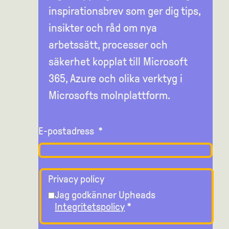
inspirationsbrev som ger dig tips,
insikter och råd om nya
arbetssätt, processer och
säkerhet kopplat till Microsoft
365, Azure och olika verktyg i
Microsofts molnplattform.
E-postadress
*
Privacy policy
Jag godkänner Upheads
Integritetspolicy
*