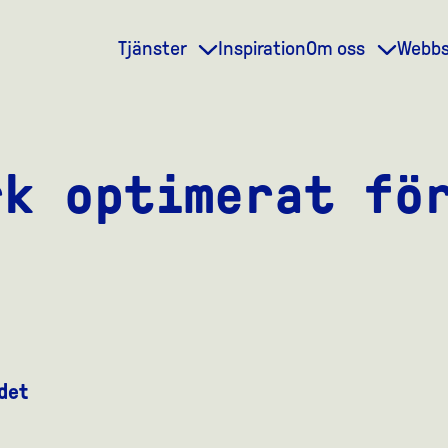
Tjänster
Inspiration
Om oss
Webb
rk optimerat fö
 det