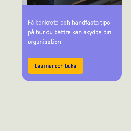
Få konkreta och handfasta tips
på hur du bättre kan skydda din
organisation
Läs mer och boka