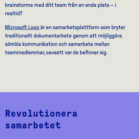
brainstorma
med
ditt
team
från
en
enda
plats
–
i
r
ealtid
?
Microsoft Loop
är
en
samarbetsplattform
som
bryter
traditionellt
dokumentarbete
genom
att
möjliggör
a
sömlös
kommunikation
och
samarbete
mellan
teammedlemmar
,
oavsett
var de
befinner
sig.
Revolutionera
samarbetet