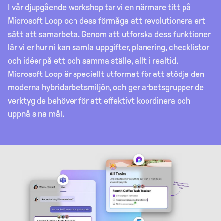
I vår djupgående workshop tar vi en närmare titt på
Microsoft Loop och dess förmåga att revolutionera ert
sätt att samarbeta. Genom att utforska dess funktioner
lär vi er hur ni kan samla uppgifter, planering, checklistor
och idéer på ett och samma ställe, allt i realtid.
Microsoft Loop är speciellt utformat för att stödja den
moderna hybridarbetsmiljön, och ger arbetsgrupper de
verktyg de behöver för att effektivt koordinera och
uppnå sina mål.