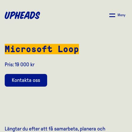
SKIP
TO
Meny
MAIN
CONTENT
Microsoft Loop
Pris: 19 000 kr
Kontakta oss
Längtar
du
efter
att
få
samarbeta
,
planera
och