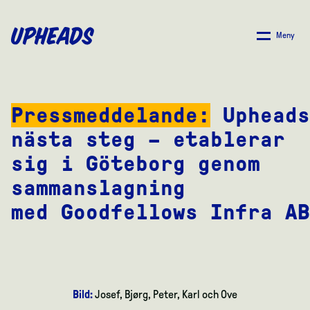
SKIP
TO
Meny
MAIN
CONTENT
Pressmeddelande
:
Upheads
nästa steg – etablerar
sig i Göteborg genom
sammanslagning
med
Goodfellows
Infra
AB
Bild:
Josef, Bjørg, Peter, Karl och Ove