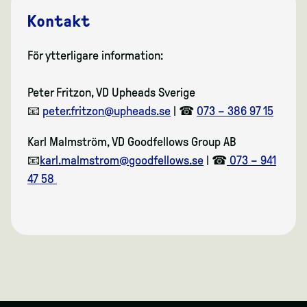
Kontakt
För ytterligare information:
Peter Fritzon, VD Upheads Sverige
📧
peter.fritzon@upheads.se
|
☎
073 – 386 97 15
Karl Malmström, VD Goodfellows Group AB
📧
karl.malmstrom@goodfellows.se
|
☎
073 – 941
47 58