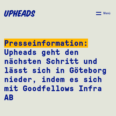
ZUM
HAUPTINHALT
Menü
SPRINGEN
Presseinformation
:
Upheads
geht den
nächsten Schritt und
lässt sich in Göteborg
nieder, indem es sich
mit
Goodfellows
Infra
AB