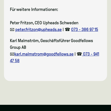
Für weitere Informationen:
Peter Fritzon, CEO Upheads Schweden
📧
peter.fritzon@upheads.se
|
☎
073 - 386 97 15
Karl Malmström, Geschäftsführer Goodfellows
Group AB
📧
karl.malmstrom@goodfellows.se
|
☎
073 - 941
47 58