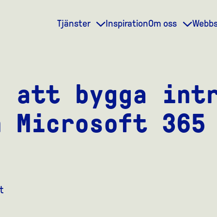
Tjänster
Inspiration
Om oss
Webb
d att bygga int
h Microsoft 365
t