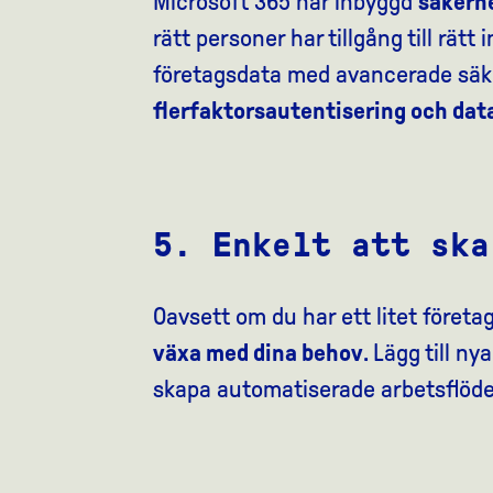
Microsoft 365 har inbyggd
säkerh
rätt personer har tillgång till rä
företagsdata med avancerade sä
flerfaktorsautentisering och dat
5. Enkelt att ska
Oavsett om du har ett litet företa
växa med dina behov
. Lägg till n
skapa automatiserade arbetsflö