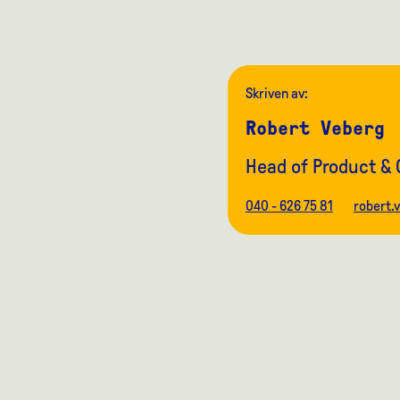
Skriven av:
Robert Veberg
Head of Product & 
040 - 626 75 81
robert.