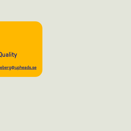
Quality
veberg@upheads.se