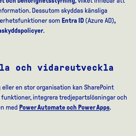
et och behörighetsstyrning
, vilket innebär att
tt information. Dessutom skyddas känsliga
kerhetsfunktioner som
Entra ID
(Azure AD)
,
askyddspolicyer
.
la och vidareutveckla
g eller en stor organisation kan SharePoint
ya funktioner, integrera tredjepartslösningar och
den med
Power Automate och Power Apps
.