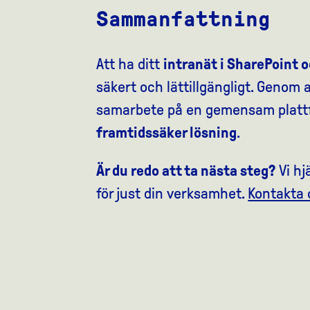
Sammanfattning
Att ha ditt
intranät i SharePoint 
säkert och lättillgängligt. Geno
samarbete på en gemensam plattf
framtidssäker lösning
.
Är du redo att ta nästa steg?
Vi hj
för just din verksamhet.
Kontakta 