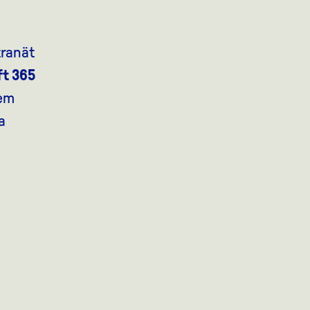
tranät
ft 365
fem
a