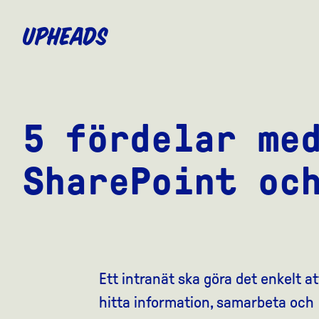
SKIP
TO
MAIN
CONTENT
5 fördelar me
SharePoint oc
Ett intranät ska göra det enkelt at
hitta information, samarbeta och