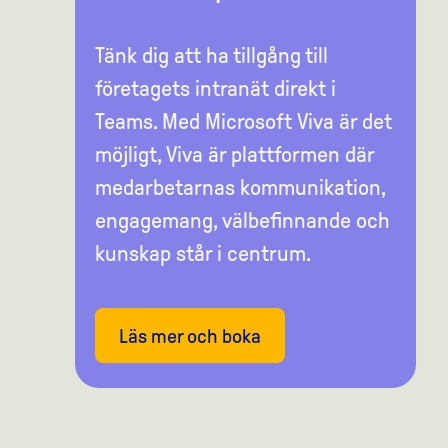
Tänk dig att ha tillgång till
företagets intranät direkt i
Teams. Med Microsoft Viva är det
möjligt, Viva är plattformen där
medarbetarnas kommunikation,
engagemang, välbefinnande och
kunskap står i centrum.
Läs mer och boka