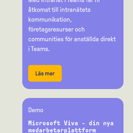
Med Intranät i Teams får ni
åtkomst till intranätets
kommunikation,
företagsresurser och
communities för anställda direkt
i Teams.
Läs mer
Demo
Microsoft Viva - din nya
medarbetarplattform