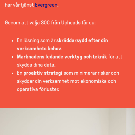
har vår tjänst
Evergreen
.
Genom att välja SOC från Upheads får du:
En lösning som är
skräddarsydd efter din
verksamhets behov
.
Marknadens ledande verktyg och teknik
för att
skydda dina data.
En
proaktiv strategi
som minimerar risker och
skyddar din verksamhet mot ekonomiska och
operativa förluster.