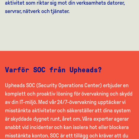
aktivitet som riktar sig mot din verksamhets datorer,
servrar, nätverk och tjänster.
Varför SOC från Upheads?
Upheads SOC (Security Operations Center) erbjuder en
komplett och proaktiv lösning för övervakning och skydd
av din IT-miljö. Med vår 24/7-övervakning upptäcker vi
misstänkta aktiviteter och säkerställer att dina system
är skyddade dygnet runt, året om. Våra experter agerar
snabbt vid incidenter och kan isolera hot eller blockera
misstänkta konton. SOC är ett tillägg och kräver att du