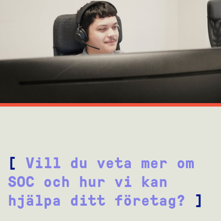
[
Vill du veta mer om
SOC och hur vi kan
hjälpa ditt företag?
]