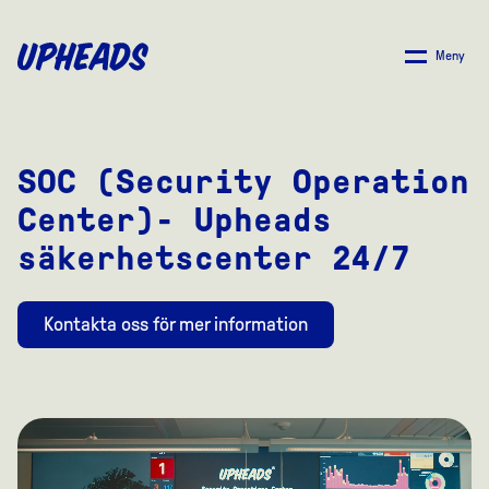
SKIP
TO
Meny
MAIN
CONTENT
SOC (Security Operation
Center)- Upheads
säkerhetscenter 24/7
Kontakta oss för mer information