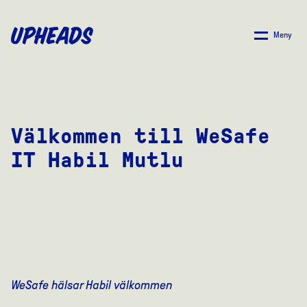
SKIP
TO
Meny
MAIN
CONTENT
Välkommen till WeSafe
IT Habil Mutlu
WeSafe hälsar Habil välkommen