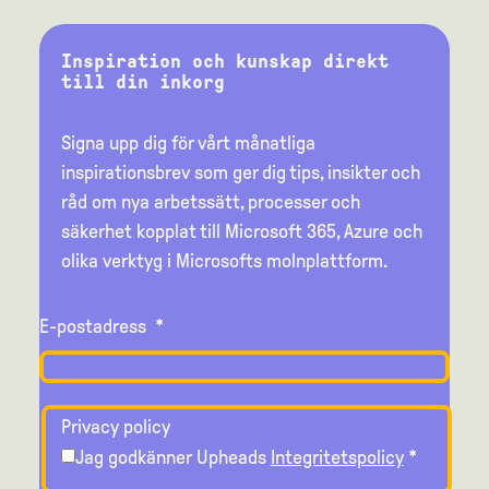
Inspiration och kunskap direkt
till din inkorg
Signa upp dig för vårt månatliga
inspirationsbrev som ger dig tips, insikter och
råd om nya arbetssätt, processer och
säkerhet kopplat till Microsoft 365, Azure och
olika verktyg i Microsofts molnplattform.
E-postadress
*
Privacy policy
Jag godkänner Upheads
Integritetspolicy
*