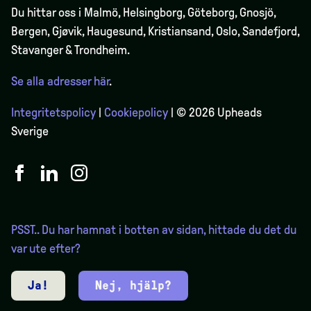
Du hittar oss i Malmö, Helsingborg, Göteborg, Gnosjö,
Bergen,
Gjøvik
, Haugesund, Kristiansand, Oslo, Sandefjord,
Stavanger & Trondheim.
Se alla adresser här
.
Integritetspolicy
|
Cookiepolicy
| © 2026 Upheads
Sverige
PSST.. Du har hamnat i botten av sidan, hittade du det du
var ute efter?
Ja!
Nej, hjälp?