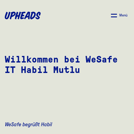
ZUM
HAUPTINHALT
Menü
SPRINGEN
Willkommen bei WeSafe
IT Habil Mutlu
WeSafe begrüßt Habil