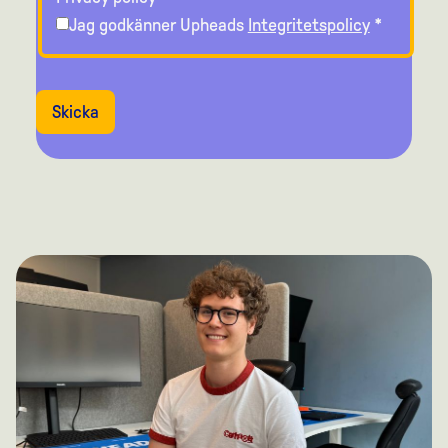
Jag godkänner Upheads
Integritetspolicy
*
Skicka