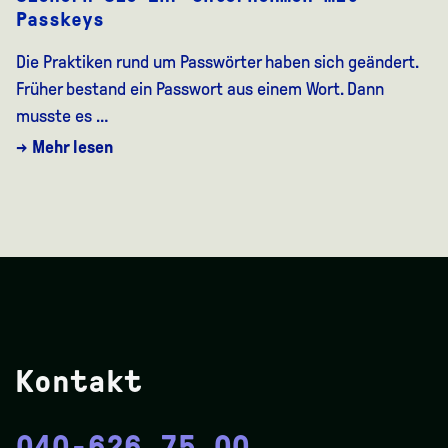
Passkeys
Die Praktiken rund um Passwörter haben sich geändert.
Früher bestand ein Passwort aus einem Wort. Dann
musste es …
→ Mehr lesen
Kontakt
040-626 75 00