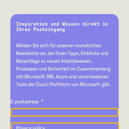
Inspiration und Wissen direkt in
Ihren Posteingang
Melden Sie sich für unseren monatlichen
Newsletter an, der Ihnen Tipps, Einblicke und
Ratschläge zu neuen Arbeitsweisen,
Prozessen und Sicherheit im Zusammenhang
mit Microsoft 365, Azure und verschiedenen
Tools der Cloud-Plattform von Microsoft gibt.
E-postadress
*
Privacy policy