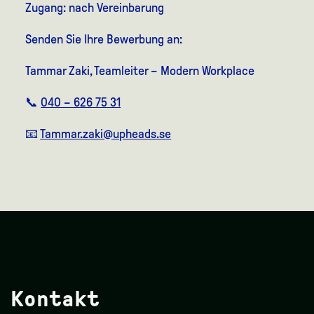
Zugang: nach Vereinbarung
Senden Sie Ihre Bewerbung an:
Tammar Zaki, Teamleiter – Modern Workplace
📞
040 – 626 75 31
📧
Tammar.zaki@upheads.se
Kontakt