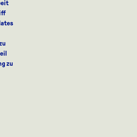
eit
ff
dates
zu
eil
ng zu