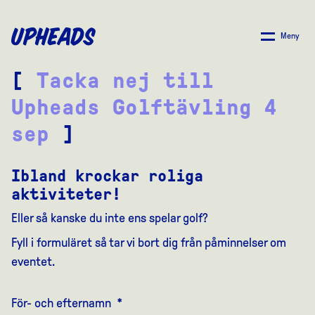
SKIP
TO
Meny
MAIN
CONTENT
[
Tacka nej till
Upheads Golftävling 4
sep
]
Ibland krockar roliga
aktiviteter!
Eller så kanske du inte ens spelar golf?
Fyll i formuläret så tar vi bort dig från påminnelser om
eventet.
För- och efternamn
*