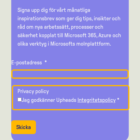
Signa upp dig för vårt månatliga
inspirationsbrev som ger dig tips, insikter och
råd om nya arbetssätt, processer och
säkerhet kopplat till Microsoft 365, Azure och
olika verktyg i Microsofts molnplattform.
E-postadress
*
Privacy policy
Jag godkänner Upheads
Integritetspolicy
*
Skicka