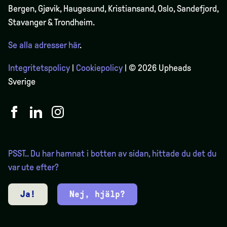
Bergen,
Gjøvik
, Haugesund, Kristiansand, Oslo, Sandefjord,
Stavanger & Trondheim.
Se alla adresser här
.
Integritetspolicy
|
Cookiepolicy
| © 2026 Upheads
Sverige
PSST.. Du har hamnat i botten av sidan, hittade du det du
var ute efter?
Ja!
Nej, hjälp?