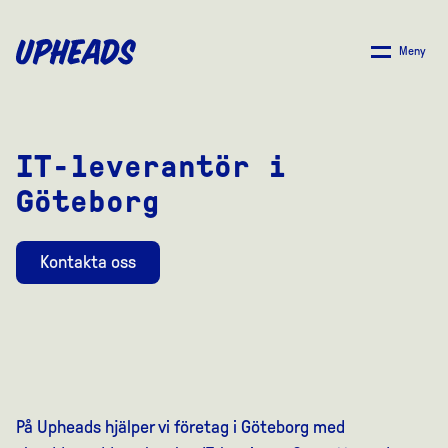
SKIP
TO
Meny
MAIN
CONTENT
IT-leverantör i
Göteborg
Kontakta oss
På Upheads hjälper vi företag i Göteborg med