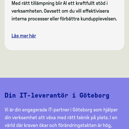
Med rätt tillämpning blir AI ett kraftfullt stöd i
verksamheten. Oavsett om du vill effektivisera
interna processer eller förbättra kundupplevelsen.
Läs mer här
Din IT-leverantör i Göteborg
Vi är din engagerade IT-partner i Göteborg som hjälper
din verksamhet att växa med rätt teknik på plats. I en
värld där kraven ökar och förändringstakten är hög,