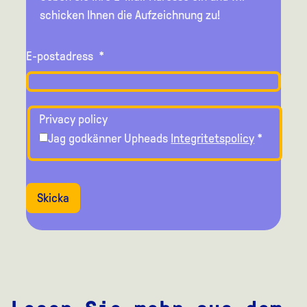
schicken Ihnen die Aufzeichnung zu!
E-postadress
*
Privacy policy
Jag godkänner Upheads
Integritetspolicy
*
Skicka