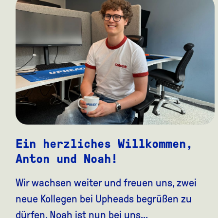
Ein herzliches Willkommen,
Anton und Noah!
Wir wachsen weiter und freuen uns, zwei
neue Kollegen bei Upheads begrüßen zu
dürfen. Noah ist nun bei uns...