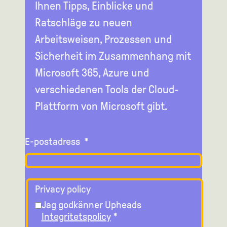
Ihnen Tipps, Einblicke und
Ratschläge zu neuen
Arbeitsweisen, Prozessen und
Sicherheit im Zusammenhang mit
Microsoft 365, Azure und
verschiedenen Tools der Cloud-
Plattform von Microsoft gibt.
E-postadress
*
Privacy policy
Jag godkänner Upheads
Integritetspolicy
*