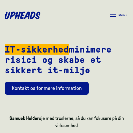
SPRING
TIL
Menu
HOVEDINDHOLD
IT-sikkerhed
minimere
risici og skabe et
sikkert it-miljø
Kontakt os for mere information
Samuel: Holder
øje med truslerne, så du kan fokusere på din
virksomhed