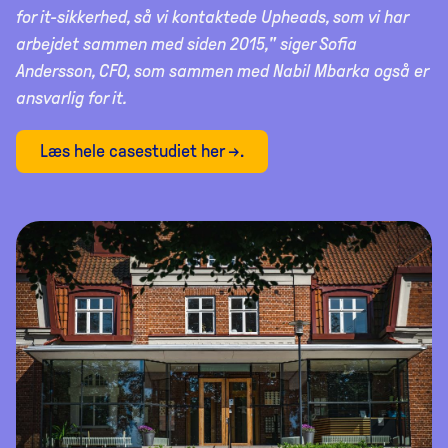
for it-sikkerhed, så vi kontaktede Upheads, som vi har
arbejdet sammen med siden 2015," siger Sofia
Andersson, CFO, som sammen med Nabil Mbarka også er
ansvarlig for it.
Læs hele casestudiet her →.