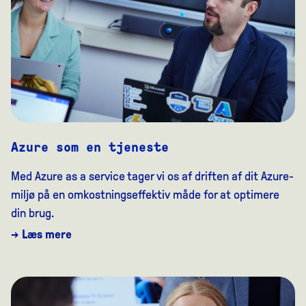
Azure som en tjeneste
Med Azure as a service tager vi os af driften af dit Azure-
miljø på en omkostningseffektiv måde for at optimere
din brug.
→ Læs mere