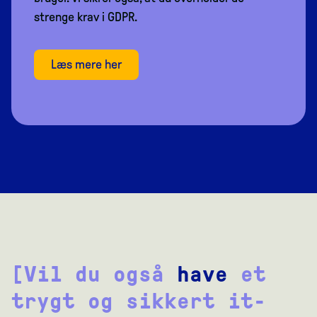
strenge krav i GDPR.
Læs mere her
[Vil du også
have
et
trygt og sikkert it-