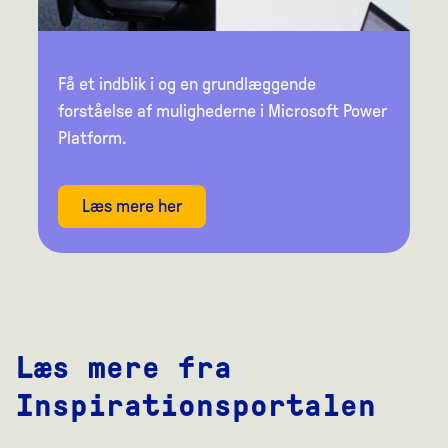
Få et indblik i og en grundlæggende
forståelse af mulighederne i Microsoft Power
Platform.
Læs mere her
Læs mere fra
Inspirationsportalen