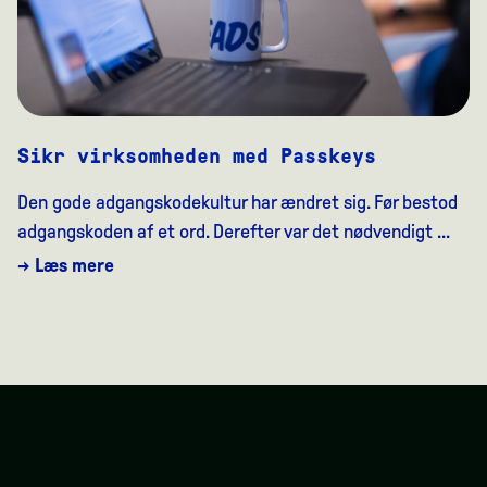
Sikr virksomheden med Passkeys
Den gode adgangskodekultur har ændret sig. Før bestod
adgangskoden af et ord. Derefter var det nødvendigt ...
→ Læs mere