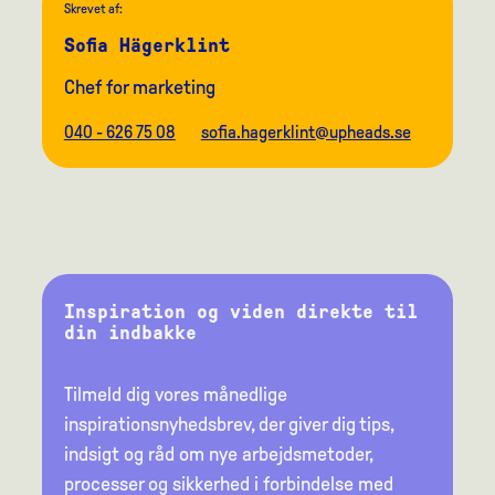
Skrevet af:
Sofia Hägerklint
Chef for marketing
040 - 626 75 08
sofia.hagerklint@upheads.se
Inspiration og viden direkte til
din indbakke
Tilmeld dig vores månedlige
inspirationsnyhedsbrev, der giver dig tips,
indsigt og råd om nye arbejdsmetoder,
processer og sikkerhed i forbindelse med