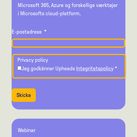
Microsoft 365, Azure og forskellige værktøjer
i Microsofts cloud-platform.
E-postadress
*
Privacy policy
Jag godkänner Upheads
Integritetspolicy
*
Skicka
Webinar