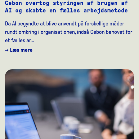
Cebon overtog styringen af brugen af
AI og skabte en fælles arbejdsmetode
Da AI begyndte at blive anvendt på forskellige måder
rundt omkring i organisationen, indså Cebon behovet for
et fælles ar...
→ Læs mere