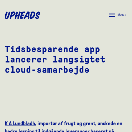
SPRING
TIL
Menu
HOVEDINDHOLD
Tidsbesparende app
lancerer langsigtet
cloud-samarbejde
K A Lundbladh
, importør af frugt og grønt, ønskede en
bedre løsning til indgående leverancer baseret på