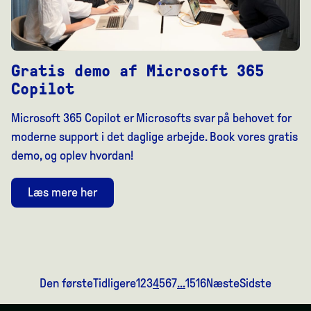
Gratis demo af Microsoft 365
Copilot
Microsoft 365 Copilot er Microsofts svar på behovet for
moderne support i det daglige arbejde. Book vores gratis
demo, og oplev hvordan!
Læs mere her
Den første
Tidligere
1
2
3
4
5
6
7
...
15
16
Næste
Sidste