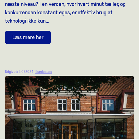
næste niveau? I en verden, hvor hvert minut tæller, og
konkurrencen konstant øges, er effektiv brug af
teknologi ikke kun...
Læs mere her
Udgivet: 5.07.2024 -
Kundecase