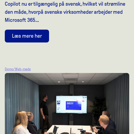
Copilot nu er tilgængelig på svensk, hvilket vil strømline
den måde, hvorpå svenske virksomheder arbejder med
Microsoft 365...
Læs mere her
Demo/Web-møde