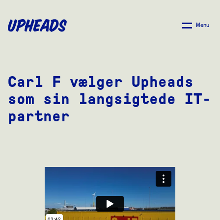
SPRING
TIL
Menu
HOVEDINDHOLD
Carl F vælger Upheads
som sin langsigtede IT-
partner