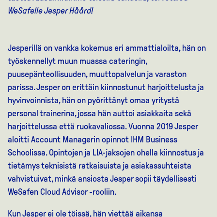
WeSafelle Jesper Håård!
Jesperillä on vankka kokemus eri ammattialoilta, hän on
työskennellyt muun muassa cateringin,
puusepänteollisuuden, muuttopalvelun ja varaston
parissa. Jesper on erittäin kiinnostunut harjoittelusta ja
hyvinvoinnista, hän on pyörittänyt omaa yritystä
personal trainerina, jossa hän auttoi asiakkaita sekä
harjoittelussa että ruokavaliossa. Vuonna 2019 Jesper
aloitti Account Managerin opinnot IHM Business
Schoolissa. Opintojen ja LIA-jaksojen ohella kiinnostus ja
tietämys teknisistä ratkaisuista ja asiakassuhteista
vahvistuivat, minkä ansiosta Jesper sopii täydellisesti
WeSafen Cloud Advisor -rooliin.
Kun Jesper ei ole töissä, hän viettää aikansa