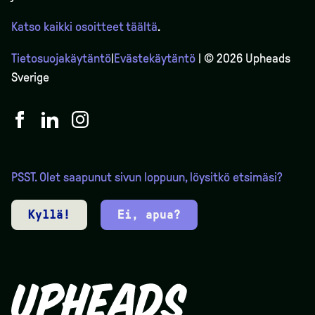
Katso kaikki osoitteet täältä
.
Tietosuojakäytäntö
|
Evästekäytäntö
| © 2026 Upheads
Sverige
PSST. Olet saapunut sivun loppuun, löysitkö etsimäsi?
Kyllä!
Ei, apua?