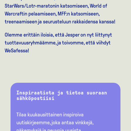
StarWars/Lotr-maratonin katsomiseen, World of
Warcraftin pelaamiseen, MFF:n katsomiseen,
treenaamiseen ja seurusteluun rakkaidensa kanssa!
Olemme erittäin iloisia, että Jesper on nyt liittynyt
tuottavuusryhmäämme, ja toivomme, että viihdyt
WeSafessa!
Inspiraatiota ja tietoa suoraan
sähköpostiisi
Tilaa kuukausittainen inspiroiva
uutiskirjeemme, joka antaa vinkkejä,
näkemyksiä ja neuvoja uusista