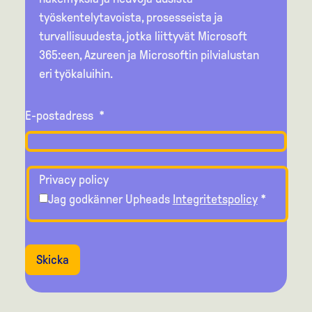
työskentelytavoista, prosesseista ja
turvallisuudesta, jotka liittyvät Microsoft
365:een, Azureen ja Microsoftin pilvialustan
eri työkaluihin.
E-postadress
*
Privacy policy
Jag godkänner Upheads
Integritetspolicy
*
Skicka