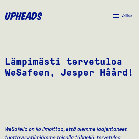
SIIRRY
PÄÄSISÄLTÖÖN
Valikko
Lämpimästi tervetuloa
WeSafeen, Jesper Håård!
WeSafella on ilo ilmoittaa, että olemme laajentaneet
tuottavuustiimiämme toisella tähdellä, tervetuloa