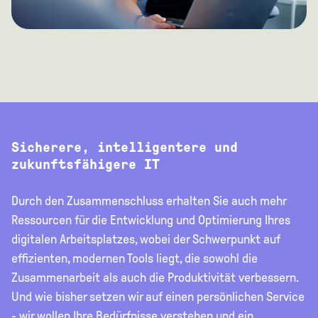
Sicherere, intelligentere und
zukunftsfähigere IT
Durch den Zusammenschluss erhalten Sie auch mehr
Ressourcen für die Entwicklung und Optimierung Ihres
digitalen Arbeitsplatzes, wobei der Schwerpunkt auf
effizienten, modernen Tools liegt, die sowohl die
Zusammenarbeit als auch die Produktivität verbessern.
Und wie bisher setzen wir auf einen persönlichen Service
- wir wollen Ihre Bedürfnisse verstehen und ein