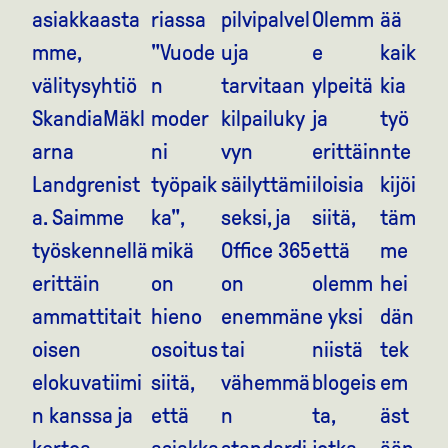
asiakkaasta
riassa
pilvipalvel
Olemm
ää
mme,
"Vuode
uja
e
kaik
välitysyhtiö
n
tarvitaan
ylpeitä
kia
SkandiaMäkl
moder
kilpailuky
ja
työ
arna
ni
vyn
erittäin
nte
Landgrenist
työpaik
säilyttämi
iloisia
kijöi
a. Saimme
ka",
seksi, ja
siitä,
täm
työskennellä
mikä
Office 365
että
me
erittäin
on
on
olemm
hei
ammattitait
hieno
enemmän
e yksi
dän
oisen
osoitus
tai
niistä
tek
elokuvatiimi
siitä,
vähemmä
blogeis
em
n kanssa ja
että
n
ta,
äst