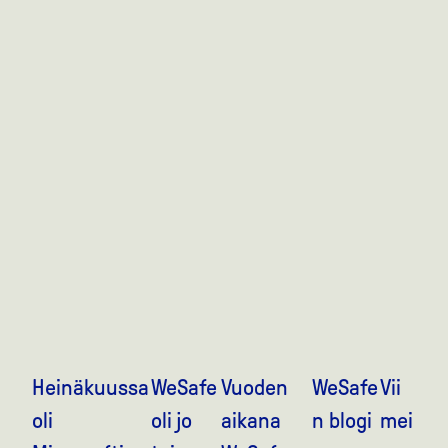
Heinäkuussa
WeSafe
Vuoden
WeSafe
Vii
oli
oli jo
aikana
n blogi
mei