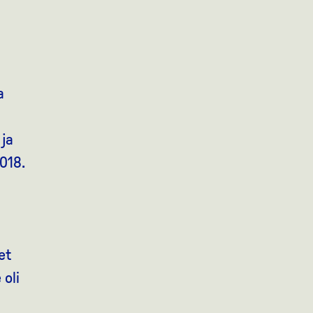
a
ja
018.
et
 oli