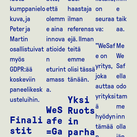
kumppanielo
että
haastaja
on
e
kuva, ja
olemm
ilman
seuraa
taik
Peter ja
e aina
referenss
va:
aa.
Martin
innova
ejä. Ilman
"WeSaf
Me
osallistuivat
atioide
teitä
e on
We
myös
n
emme
yritys,
Saf
GDPR:ää
eturint
olisi tässä
joka
ella
koskeviin
amass
tänään.
auttaa
odo
paneelikesk
a.
yrityksi
tam
Yksi
usteluihin.
ä
me
WeS
Ruots
hyödyn
inn
Finali
afe
in
tämää
olla
stit
=Ga
parha
n
jän