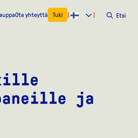
kauppa
Ota yhteyttä
Tuki
Etsi
Etsi
kille
paneille ja