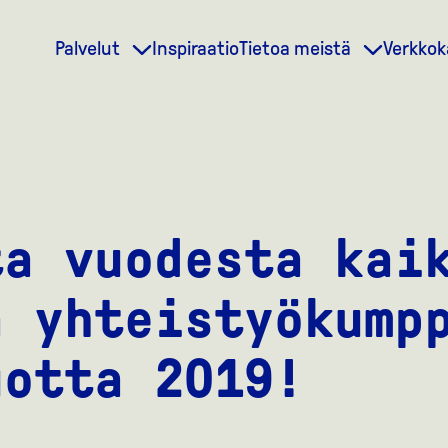
Palvelut
Inspiraatio
Tietoa meistä
Verkko
ta vuodesta kai
a yhteistyökump
uotta 2019!