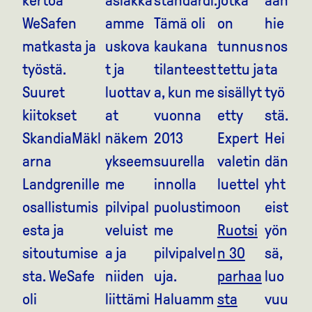
kertoa
asiakka
standardi.
jotka
ään
WeSafen
amme
Tämä oli
on
hie
matkasta ja
uskova
kaukana
tunnus
nos
työstä.
t ja
tilanteest
tettu ja
ta
Suuret
luottav
a, kun me
sisällyt
työ
kiitokset
at
vuonna
etty
stä.
SkandiaMäkl
näkem
2013
Expert
Hei
arna
ykseem
suurella
valetin
dän
Landgrenille
me
innolla
luettel
yht
osallistumis
pilvipal
puolustim
oon
eist
esta ja
veluist
me
Ruotsi
yön
sitoutumise
a ja
pilvipalvel
n 30
sä,
sta. WeSafe
niiden
uja.
parhaa
luo
oli
liittämi
Haluamm
sta
vuu