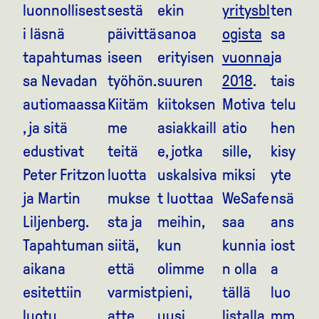
luonnollisest
sestä
ekin
yritysbl
ten
i läsnä
päivittä
sanoa
ogista
sa
tapahtumas
iseen
erityisen
vuonna
ja
sa Nevadan
työhön.
suuren
2018
.
tais
autiomaassa
Kiitäm
kiitoksen
Motiva
telu
, ja sitä
me
asiakkaill
atio
hen
edustivat
teitä
e, jotka
sille,
kisy
Peter Fritzon
luotta
uskalsiva
miksi
yte
ja Martin
mukse
t luottaa
WeSafe
nsä
Liljenberg.
sta ja
meihin,
saa
ans
Tapahtuman
siitä,
kun
kunnia
iost
aikana
että
olimme
n olla
a
esitettiin
varmist
pieni,
tällä
luo
luotu
atte,
uusi
listalla,
mm