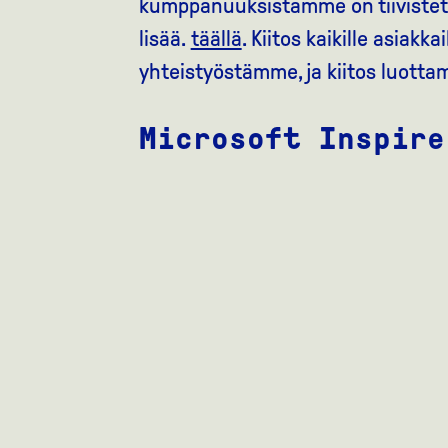
kumppanuuksistamme on tiivistetty
lisää.
täällä
. Kiitos kaikille asiakka
yhteistyöstämme, ja kiitos luotta
Microsoft Inspire