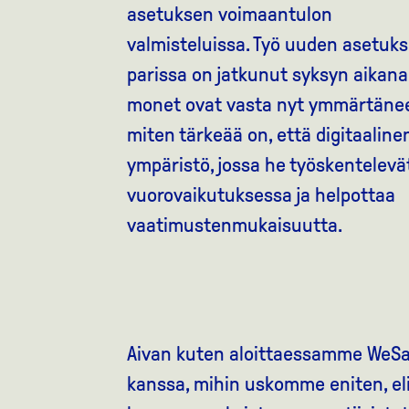
asetuksen voimaantulon
valmisteluissa. Työ uuden asetuk
parissa on jatkunut syksyn aikana, 
monet ovat vasta nyt ymmärtänee
miten tärkeää on, että digitaaline
ympäristö, jossa he työskentelevä
vuorovaikutuksessa ja helpottaa
vaatimustenmukaisuutta.
Aivan kuten aloittaessamme WeS
kanssa, mihin uskomme eniten, eli