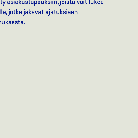
 asiakastapauksiin, joista voit lukea
ille, jotka jakavat ajatuksiaan
muksesta.