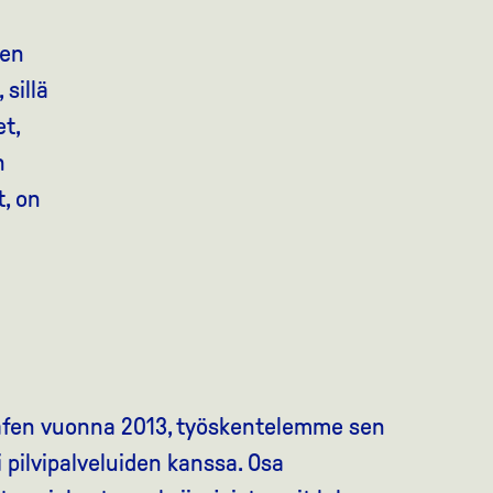
sen
sillä
t,
n
t, on
afen vuonna 2013, työskentelemme sen
 pilvipalveluiden kanssa. Osa