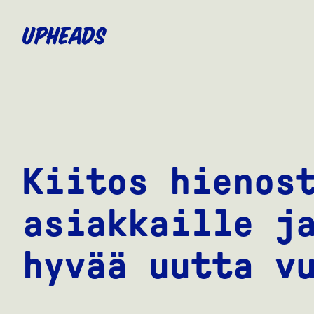
SIIRRY
PÄÄSISÄLTÖÖN
Kiitos hienos
asiakkaille j
hyvää uutta v