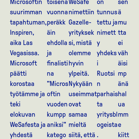
Microsoftin
toisena
WeSafe
on
sen
suurimman
vuonna
nimettiin
tunnus
ä
tapahtuman,
peräkk
Gazelle-
tettu ja
mu
Inspiren,
äin
yrityksek
nimett
tta
aika Las
ehdolla
si, mistä
y
ei
Vegasissa.
ja
olemme
yhdeks
väh
Microsoft
finalisti
hyvin
i
äisi
päätti
na
ylpeitä.
Ruotsi
mp
korostaa
"Micros
Nykyään
n
änä
työtämme ja
oftin
useimmat
parhais
hal
teki
vuoden
ovat
ta
ua
elokuvan
kumpp
samaa
yritysbl
mm
WeSafesta ja
aniksi"
mieltä
ogeista
e
yhdestä
katego
siitä, että
.
kiitt