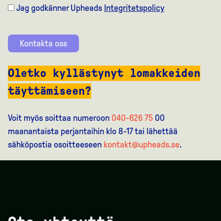
Jag godkänner Upheads
Integritetspolicy
Kontakta oss
Oletko kyllästynyt lomakkeiden
täyttämiseen?
Voit myös soittaa numeroon
040-626 75
00
maanantaista perjantaihin klo 8-17 tai lähettää
sähköpostia osoitteeseen
kontakt@upheads.se
.