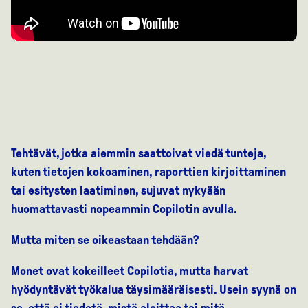
Tehtävät, jotka aiemmin saattoivat viedä tunteja,
kuten tietojen kokoaminen, raporttien kirjoittaminen
tai esitysten laatiminen, sujuvat nykyään
huomattavasti nopeammin Copilotin avulla.
Mutta miten se oikeastaan tehdään?
Monet ovat kokeilleet Copilotia, mutta harvat
hyödyntävät työkalua täysimääräisesti. Usein syynä on
se, että ei tiedetä, mistä aloittaa tai mitä