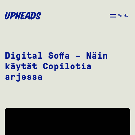
SIIRRY
PÄÄSISÄLTÖÖN
Valikko
Digital Soffa – Näin
käytät Copilotia
arjessa