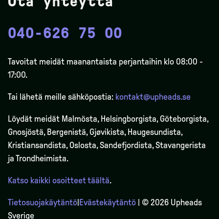
Ota yhteyttä
040-626 75 00
Tavoitat meidät maanantaista perjantaihin klo 08:00 -
17:00.
Tai lähetä meille sähköpostia:
kontakt@upheads.se
Löydät meidät Malmösta, Helsingborgista, Göteborgista,
Gnosjöstä, Bergenistä,
Gjøvikista
, Haugesundista,
Kristiansandista, Oslosta, Sandefjordista, Stavangerista
ja Trondheimista.
Katso kaikki osoitteet täältä
.
Tietosuojakäytäntö
|
Evästekäytäntö
| © 2026 Upheads
Sverige