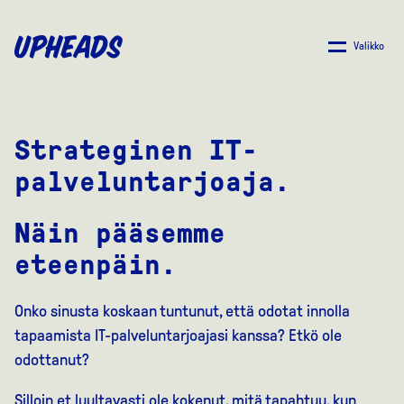
SIIRRY
PÄÄSISÄLTÖÖN
Valikko
Strateginen IT-
palveluntarjoaja.
Näin pääsemme
eteenpäin.
Onko sinusta koskaan tuntunut, että odotat innolla
tapaamista IT-palveluntarjoajasi kanssa? Etkö ole
odottanut?
Silloin et luultavasti ole kokenut, mitä tapahtuu, kun