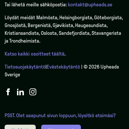
Tai lähetä meille sähköpostia:
kontakt@upheads.se
Löydät meidät Malmösta, Helsingborgista, Göteborgista,
Gnosjöstä, Bergenistä,
Gjøvikista
, Haugesundista,
Kristiansandista, Oslosta, Sandefjordista, Stavangerista
ja Trondheimista.
Katso kaikki osoitteet täältä
.
Tietosuojakäytäntö
|
Evästekäytäntö
| © 2026 Upheads
Sverige
PSST. Olet saapunut sivun loppuun, löysitkö etsimäsi?