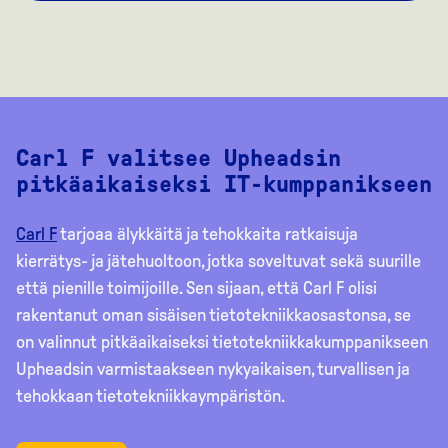
Carl F valitsee Upheadsin
pitkäaikaiseksi IT-kumppanikseen
Carl F
tarjoaa älykkäitä ja tehokkaita ratkaisuja
kierrätys- ja jätehuoltoon, jotka soveltuvat sekä suurille
että pienille toimijoille. Sen sijaan, että Carl F olisi
rakentanut oman sisäisen tietotekniikkaosastonsa, se
on valinnut pitkäaikaiseksi tietotekniikkakumppanikseen
Upheadsin varmistaakseen nykyaikaisen, turvallisen ja
tehokkaan tietotekniikkaympäristön.