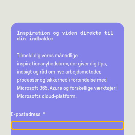
Inspiration og viden direkte til
din indbakke
Tilmeld dig vores månedlige
inspirationsnyhedsbrev, der giver dig tips,
indsigt og råd om nye arbejdsmetoder,
processer og sikkerhed i forbindelse med
Microsoft 365, Azure og forskellige værktøjer i
Microsofts cloud-platform.
E-postadress
*