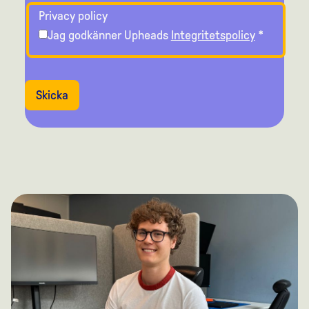
Privacy policy
Jag godkänner Upheads
Integritetspolicy
*
Skicka