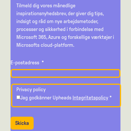
Tilmeld dig vores månedlige
inspirationsnyhedsbrev, der giver dig tips,
indsigt og råd om nye arbejdsmetoder,
processer og sikkerhed i forbindelse med
Microsoft 365, Azure og forskellige værktøjer i
Microsofts cloud-platform.
E-postadress
*
Privacy policy
Jag godkänner Upheads
Integritetspolicy
*
Skicka