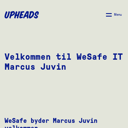
SPRING
TIL
Menu
HOVEDINDHOLD
Velkommen til WeSafe IT
Marcus Juvin
WeSafe byder Marcus Juvin
velkommen