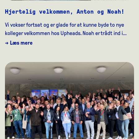
Hjertelig velkommen, Anton og Noah!
Vi vokser fortsat og er glade for at kunne byde to nye
kolleger velkommen hos Upheads. Noah er trådt ind i...
→ Læs mere