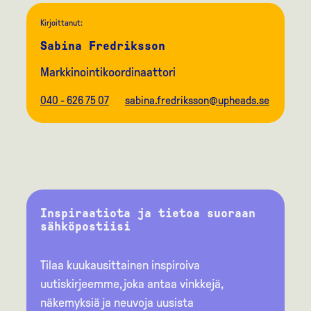
Kirjoittanut:
Sabina Fredriksson
Markkinointikoordinaattori
040 - 626 75 07
sabina.fredriksson@upheads.se
Inspiraatiota ja tietoa suoraan
sähköpostiisi
Tilaa kuukausittainen inspiroiva
uutiskirjeemme, joka antaa vinkkejä,
näkemyksiä ja neuvoja uusista