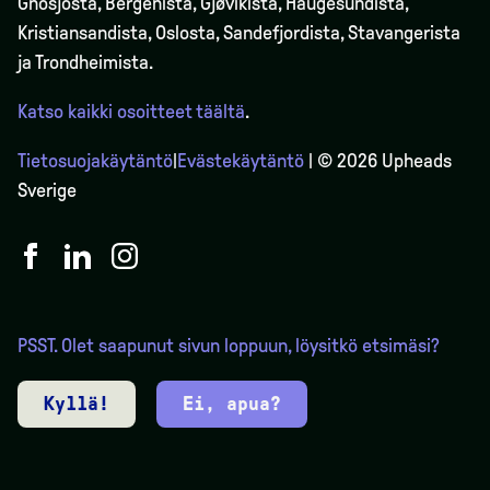
Gnosjöstä, Bergenistä,
Gjøvikista
, Haugesundista,
Kristiansandista, Oslosta, Sandefjordista, Stavangerista
ja Trondheimista.
Katso kaikki osoitteet täältä
.
Tietosuojakäytäntö
|
Evästekäytäntö
| © 2026 Upheads
Sverige
PSST. Olet saapunut sivun loppuun, löysitkö etsimäsi?
Kyllä!
Ei, apua?