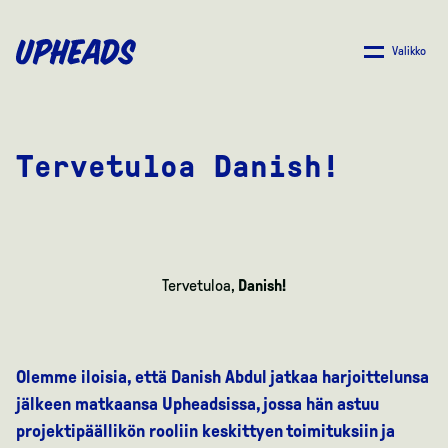
SIIRRY
PÄÄSISÄLTÖÖN
Valikko
Tervetuloa Danish!
Tervetuloa,
Danish!
Olemme iloisia, että Danish Abdul jatkaa harjoittelunsa
jälkeen matkaansa Upheadsissa, jossa hän astuu
projektipäällikön rooliin keskittyen toimituksiin ja