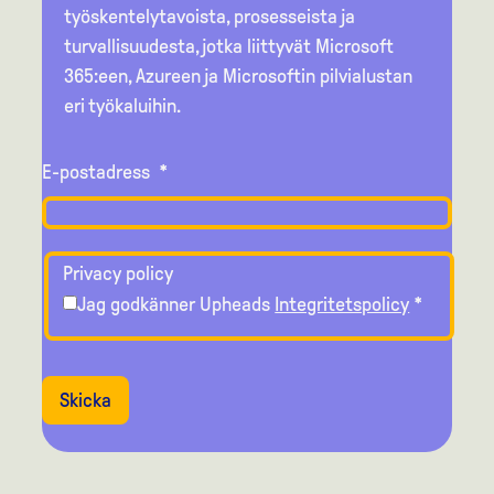
työskentelytavoista, prosesseista ja
turvallisuudesta, jotka liittyvät Microsoft
365:een, Azureen ja Microsoftin pilvialustan
eri työkaluihin.
E-postadress
*
Privacy policy
Jag godkänner Upheads
Integritetspolicy
*
Skicka