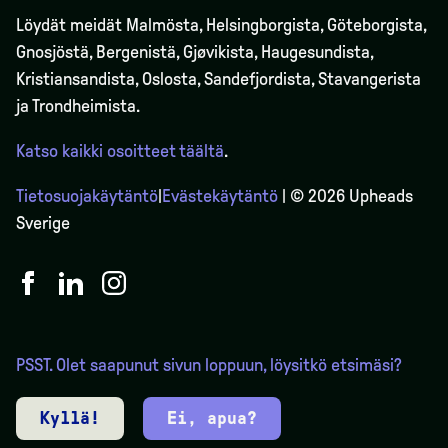
Löydät meidät Malmösta, Helsingborgista, Göteborgista,
Gnosjöstä, Bergenistä,
Gjøvikista
, Haugesundista,
Kristiansandista, Oslosta, Sandefjordista, Stavangerista
ja Trondheimista.
Katso kaikki osoitteet täältä
.
Tietosuojakäytäntö
|
Evästekäytäntö
| © 2026 Upheads
Sverige
PSST. Olet saapunut sivun loppuun, löysitkö etsimäsi?
Kyllä!
Ei, apua?