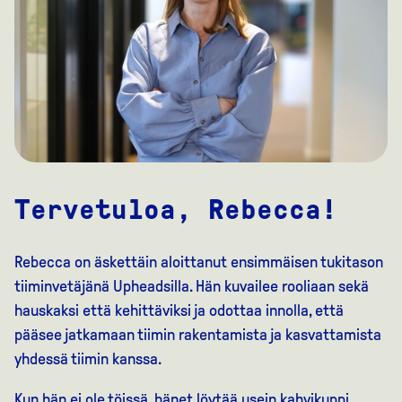
Tervetuloa, Rebecca!
Rebecca on äskettäin aloittanut ensimmäisen tukitason
tiiminvetäjänä Upheadsilla. Hän kuvailee rooliaan sekä
hauskaksi että kehittäviksi ja odottaa innolla, että
pääsee jatkamaan tiimin rakentamista ja kasvattamista
yhdessä tiimin kanssa.
Kun hän ei ole töissä, hänet löytää usein kahvikuppi