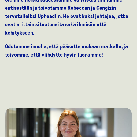
entisestään ja toivotamme Rebeccan ja Cengizin
tervetulleiksi Upheadiin. He ovat kaksi johtajaa, jotka
ovat erittäin sitoutuneita sekä ihmisiin että
kehitykseen.
Odotamme innolla, että pääsette mukaan matkalle, ja
toivomme, että viihdytte hyvin luonamme!