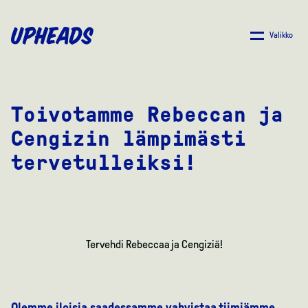
SIIRRY
PÄÄSISÄLTÖÖN
Valikko
Toivotamme Rebeccan ja
Cengizin lämpimästi
tervetulleiksi!
Tervehdi Rebeccaa ja Cengiziä!
Olemme iloisia saadessamme vahvistaa tiimiämme