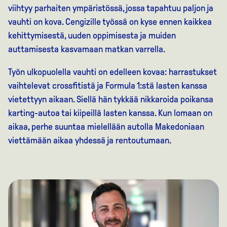
viihtyy parhaiten ympäristössä, jossa tapahtuu paljon ja
vauhti on kova. Cengizille työssä on kyse ennen kaikkea
kehittymisestä, uuden oppimisesta ja muiden
auttamisesta kasvamaan matkan varrella.
Työn ulkopuolella vauhti on edelleen kovaa: harrastukset
vaihtelevat crossfitistä ja Formula 1:stä lasten kanssa
vietettyyn aikaan. Siellä hän tykkää nikkaroida poikansa
karting-autoa tai kiipeillä lasten kanssa. Kun lomaan on
aikaa, perhe suuntaa mielellään autolla Makedoniaan
viettämään aikaa yhdessä ja rentoutumaan.