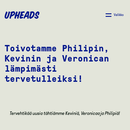
SIIRRY
PÄÄSISÄLTÖÖN
Valikko
Toivotamme Philipin,
Kevinin ja Veronican
lämpimästi
tervetulleiksi!
Tervehtikää uusia tähtiämme Keviniä, Veronicaa ja Philipiä!