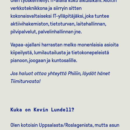
Olen työskennellyt IT-alalla koko aikuisikäni. Aloitin
verkkoteknikkona ja siirryin sitten
kokonaisvaltaiseksi IT-ylläpitäjäksi, joka tuntee
aktiivihakemiston, tietoturvan, laitehallinnan,
pilvipalvelut, palvelinhallinnan jne.
Vapaa-ajallani harrastan melko monenlaisia asioita
kiipeilystä, lumilautailusta ja tietokonepeleistä
pianoon, joogaan ja kuntosalille.
Jos haluat ottaa yhteyttä Philiin, löydät hänet
Tiimiturvasta!
Kuka on Kevin Lundell?
Olen kotoisin Uppsalasta/Roslagenista, mutta asun