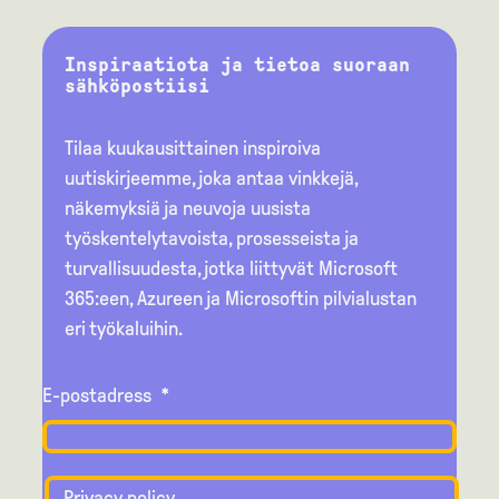
Inspiraatiota ja tietoa suoraan
sähköpostiisi
Tilaa kuukausittainen inspiroiva
uutiskirjeemme, joka antaa vinkkejä,
näkemyksiä ja neuvoja uusista
työskentelytavoista, prosesseista ja
turvallisuudesta, jotka liittyvät Microsoft
365:een, Azureen ja Microsoftin pilvialustan
eri työkaluihin.
E-postadress
*
Privacy policy