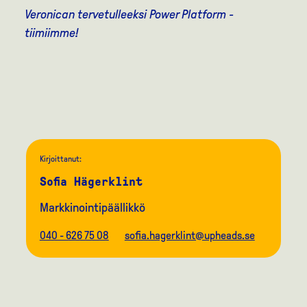
Veronican tervetulleeksi Power Platform -
tiimiimme!
Kirjoittanut:
Sofia Hägerklint
Markkinointipäällikkö
040 - 626 75 08
sofia.hagerklint@upheads.se