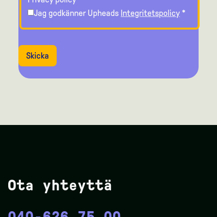
Jag godkänner Upheads
Integritetspolicy
*
Skicka
Ota yhteyttä
040-626 75 00